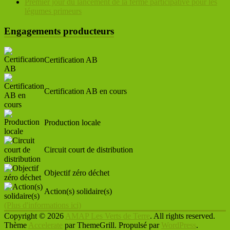
Premier jour du lancement de la ferme participative pour les
légumes primeurs
Engagements producteurs
Certification AB
Certification AB en cours
Production locale
Circuit court de distribution
Objectif zéro déchet
Action(s) solidaire(s)
(Plus d'informations ici)
Copyright © 2026
AMAP Les Verts de Terre
. All rights reserved.
Thème
Accelerate
par ThemeGrill. Propulsé par
WordPress
.