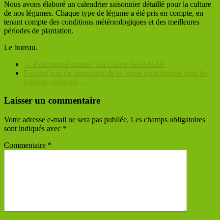
Nous avons élaboré un calendrier saisonnier détaillé pour la culture
de nos légumes. Chaque type de légume a été pris en compte, en
tenant compte des conditions météorologiques et des meilleures
périodes de plantation.
Le bureau.
←
Petit rappel annuel : La Charte des AMAP
Premier jour du lancement de la ferme participative pour les
légumes primeurs
→
Laisser un commentaire
Votre adresse e-mail ne sera pas publiée.
Les champs obligatoires
sont indiqués avec
*
Commentaire
*