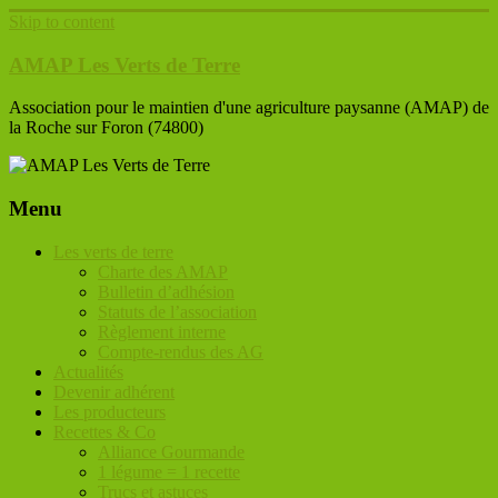
Skip to content
AMAP Les Verts de Terre
Association pour le maintien d'une agriculture paysanne (AMAP) de
la Roche sur Foron (74800)
Menu
Les verts de terre
Charte des AMAP
Bulletin d’adhésion
Statuts de l’association
Règlement interne
Compte-rendus des AG
Actualités
Devenir adhérent
Les producteurs
Recettes & Co
Alliance Gourmande
1 légume = 1 recette
Trucs et astuces