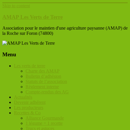
Skip to content
AMAP Les Verts de Terre
Association pour le maintien d'une agriculture paysanne (AMAP) de
la Roche sur Foron (74800)
Menu
Les verts de terre
Charte des AMAP
Bulletin d’adhésion
Statuts de l’association
Règlement interne
Compte-rendus des AG
Actualités
Devenir adhérent
Les producteurs
Recettes & Co
Alliance Gourmande
1 légume = 1 recette
Trucs et astuces