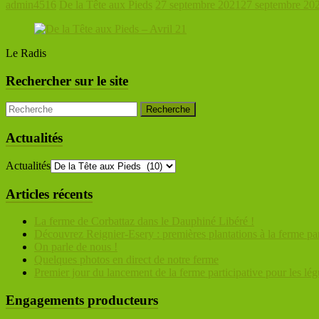
admin4516
De la Tête aux Pieds
27 septembre 2021
27 septembre 20
Le Radis
Rechercher sur le site
Actualités
Actualités
Articles récents
La ferme de Corbattaz dans le Dauphiné Libéré !
Découvrez Reignier-Esery : premières plantations à la ferme par
On parle de nous !
Quelques photos en direct de notre ferme
Premier jour du lancement de la ferme participative pour les l
Engagements producteurs