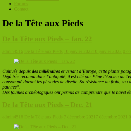
Forums
Contact
De la Tête aux Pieds
De la Tête aux Pieds – Jan. 22
admin4516
De la Tête aux Pieds
10 janvier 2022
10 janvier 2022
0 c
Cultivée depuis
des millénaires
et venant d’Europe, cette plante potag
Déjà très reconnu dans l’antiquité, il est cité par Pline l’Ancien au 1er
consommé durant les périodes de disette. Sa résistance au froid, sa 
pauvres”.
Des fouilles archéologiques ont permis de comprendre que le navet étai
De la Tête aux Pieds – Dec. 21
admin4516
De la Tête aux Pieds
7 décembre 2021
7 décembre 2021
0