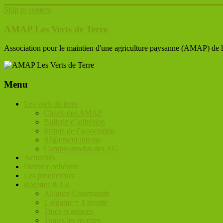
Skip to content
AMAP Les Verts de Terre
Association pour le maintien d'une agriculture paysanne (AMAP) de 
Menu
Les verts de terre
Charte des AMAP
Bulletin d’adhésion
Statuts de l’association
Règlement interne
Compte-rendus des AG
Actualités
Devenir adhérent
Les producteurs
Recettes & Co
Alliance Gourmande
1 légume = 1 recette
Trucs et astuces
Toutes les recettes