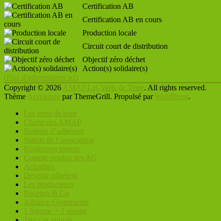
Certification AB
Certification AB en cours
Production locale
Circuit court de distribution
Objectif zéro déchet
Action(s) solidaire(s)
(Plus d'informations ici)
Copyright © 2026
AMAP Les Verts de Terre
. All rights reserved.
Thème
Accelerate
par ThemeGrill. Propulsé par
WordPress
.
Les verts de terre
Charte des AMAP
Bulletin d’adhésion
Statuts de l’association
Règlement interne
Compte-rendus des AG
Actualités
Devenir adhérent
Les producteurs
Recettes & Co
Alliance Gourmande
1 légume = 1 recette
Trucs et astuces