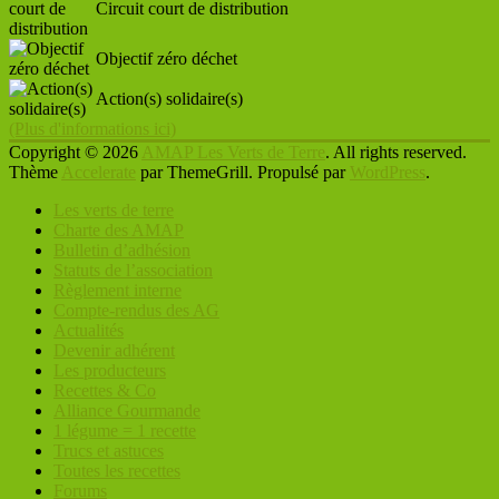
Circuit court de distribution
Objectif zéro déchet
Action(s) solidaire(s)
(Plus d'informations ici)
Copyright © 2026
AMAP Les Verts de Terre
. All rights reserved.
Thème
Accelerate
par ThemeGrill. Propulsé par
WordPress
.
Les verts de terre
Charte des AMAP
Bulletin d’adhésion
Statuts de l’association
Règlement interne
Compte-rendus des AG
Actualités
Devenir adhérent
Les producteurs
Recettes & Co
Alliance Gourmande
1 légume = 1 recette
Trucs et astuces
Toutes les recettes
Forums