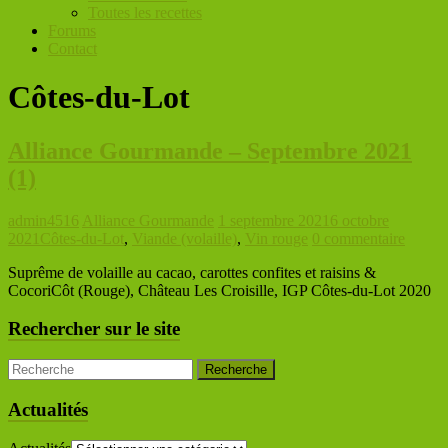
Toutes les recettes
Forums
Contact
Côtes-du-Lot
Alliance Gourmande – Septembre 2021
(1)
admin4516
Alliance Gourmande
1 septembre 2021
6 octobre
2021
Côtes-du-Lot
,
Viande (volaille)
,
Vin rouge
0 commentaire
Suprême de volaille au cacao, carottes confites et raisins &
CocoriCôt (Rouge), Château Les Croisille, IGP Côtes-du-Lot 2020
Rechercher sur le site
Actualités