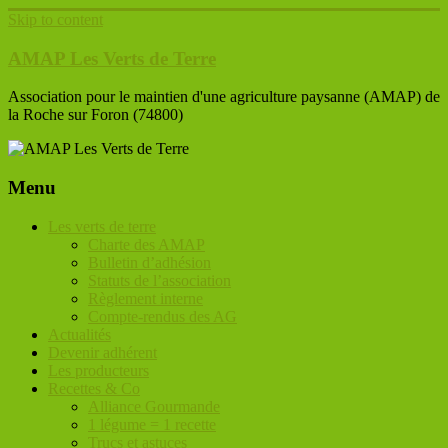
Skip to content
AMAP Les Verts de Terre
Association pour le maintien d'une agriculture paysanne (AMAP) de
la Roche sur Foron (74800)
Menu
Les verts de terre
Charte des AMAP
Bulletin d’adhésion
Statuts de l’association
Règlement interne
Compte-rendus des AG
Actualités
Devenir adhérent
Les producteurs
Recettes & Co
Alliance Gourmande
1 légume = 1 recette
Trucs et astuces